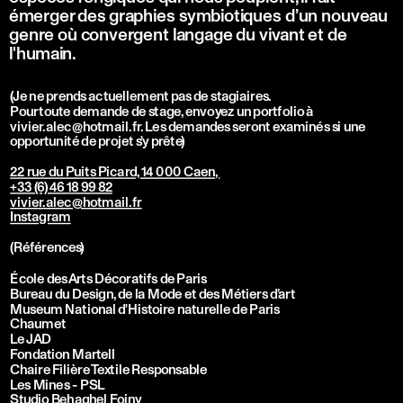
émerger des graphies symbiotiques d’un nouveau 
genre où convergent langage du vivant et de 
l'humain. 
(Je ne prends actuellement pas de stagiaires. 
Pour toute demande de stage, envoyez un portfolio à 
vivier.alec@hotmail.fr. Les demandes seront examinés si une 
opportunité de projet s'y prête)
22 rue du Puits Picard, 14 000 Caen, 
+33 (6) 46 18 99 82
vivier.alec@hotmail.fr
Instagram
(Références)
École des Arts Décoratifs de Paris
Bureau du Design, de la Mode et des Métiers d’art
Museum National d'Histoire naturelle de Paris
Chaumet
Le JAD
Fondation Martell
Chaire Filière Textile Responsable
Les Mines - PSL
Studio Behaghel Foiny