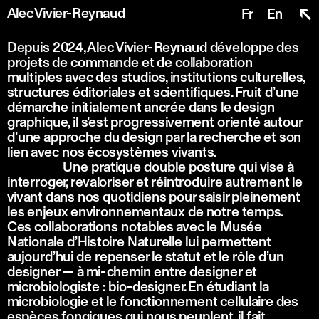
↖
Alec Vivier-Reynaud
Fr
En
Depuis 2024, Alec Vivier-Reynaud développe des 
projets de commande et de collaboration 
multiples avec des studios, institutions culturelles, 
structures éditoriales et scientifiques. Fruit d’une 
démarche initialement ancrée dans le design 
graphique, il s’est progressivement orienté autour 
d’une approche du design par la recherche et son 
lien avec nos écosystèmes vivants. 
Une pratique double posture qui vise à 
interroger, revaloriser et réintroduire autrement le 
vivant dans nos quotidiens pour saisir pleinement 
les enjeux environnementaux de notre temps. 
Ces collaborations notables avec le Musée 
Nationale d’Histoire Naturelle lui permettent 
aujourd’hui de repenser le statut et le rôle d’un 
designer — à mi-chemin entre designer et 
microbiologiste : bio-designer. En étudiant la 
microbiologie et le fonctionnement cellulaire des 
espèces fongiques qui nous peuplent, il fait 